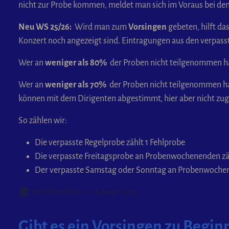
nicht zur Probe kommen, meldet man sich im Voraus bei de
Neu WS 25/26:
Wird man zum
Vorsingen
gebeten, hilft d
Konzert noch angezeigt sind. Eintragungen aus den verpass
Wer an
weniger als 80%
der Proben nicht teilgenommen ha
Wer an
weniger als 70%
der Proben nicht teilgenommen ha
können mit dem Dirigenten abgestimmt, hier aber nicht zu
So zählen wir:
Die verpasste Regelprobe zählt 1 Fehlprobe
Die verpasste Freitagsprobe an Probenwochenenden zäh
Der verpasste Samstag oder Sonntag an Probenwochen
Details
Veröffentlicht: 10. Januar 2015
Gibt es ein Vorsingen zu Begin