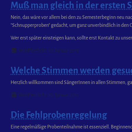
Muß man gleich in der ersten 
Nein, das wäre vor allem bei den zu Semesterbeginn neu n
"Schnupperproben" gedacht, um ganz unverbindlich in den 
Wer erst später einsteigen kann, sollte erst Kontakt zu uns
Details
Veröffentlicht: 10. Januar 2015
Welche Stimmen werden gesu
Herzlich willkommen sind SängerInnen in allen Stimmen, g
Details
Veröffentlicht: 10. Januar 2015
Die Fehlprobenregelung
Eine regelmäßige Probenteilnahme ist essenziell. Beginnend