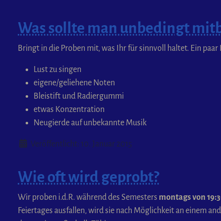
Was sollte man unbedingt mit
Bringt in die Proben mit, was Ihr für sinnvoll haltet. Ein pa
Lust zu singen
eigene/geliehene Noten
Bleistift und Radiergummi
etwas Konzentration
Neugierde auf unbekannte Musik
Details
Veröffentlicht: 10. Januar 2015
Wie oft wird geprobt?
Wir proben i.d.R. während des Semesters
montags von 19:30
Feiertages ausfallen, wird sie nach Möglichkeit an einem 