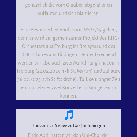
genüsslich die vom Glauben abgefallenen
auflaufen und sich blamieren.
Eine Besonderheit wird es im WS24/25 geben,
denn es wird ein gemeinsames Projekt des KHG-
Orchesters aus Freiburg im Breisgau und des
KHG-Chores aus Tübingen. Dementsrechend
werden wir also auch zwei Aufführungn haben in
Freiburg (22.02.2025, 17h St. Martin) und zuhause
(16.02.2025, 17h Stiftskirche). Toll, seit langer Zeit
einmal wieder zwei Konzerte im WS geben zu
können.
Louvain-la-Neuve zu Gast in Tübingen
Ende April hatten wir den Uni-Chor der