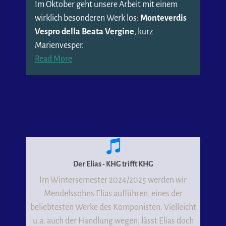
Im Oktober geht unsere Arbeit mit einem
wirklich besonderen Werk los:
Monteverdis
Vespro della Beata Vergine
, kurz
Marienvesper.
Read More
Der Elias - KHG trifft KHG
Im Wintersemester 2024/2025 werden wir
Mendelssohns Elias aufführen, eines der
beliebtesten Werke des Komponisten. Vielleicht
u.a. auch der Handlung wegen, lässt Elias doch