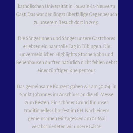
katholischen Universität in Louvain-la-Neuve zu
Gast. Das war der längst überfällige Gegenbesuch
zu unserem Besuch dort in 2019.
Die Sängerinnen und Sänger unsere Gastchores
erlebten ein paar tolle Tag in Tübingen. Die
unvermeidlichen Highlights Stocherkahn und
Bebenhausen durften natürlich nicht fehlen nebst
einer zünftigen Kneipentour.
Das gemeinsame Konzert gaben wir am 30.04. in
Sankt Johannes im Anschluss an die Hl. Messe
zum Besten. Ein schöner Grund für unser
traditionelles Chorfest im EH. Nach einem
gemeinsamen Mittagessen am 01.Mai
verabschiedeten wir unsere Gäste.