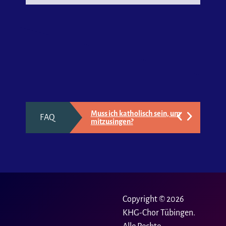
Wer darf mitmachen?
Fragen & Antworten
Muss ich katholisch sein, um
FAQ
mitzusingen?
Was sollte man unbedingt
mitbringen?
Wie oft wird geprobt?
Copyright © 2026
Gibt es Sonderproben, die
nicht Montags stattfinden?
KHG-Chor Tübingen.